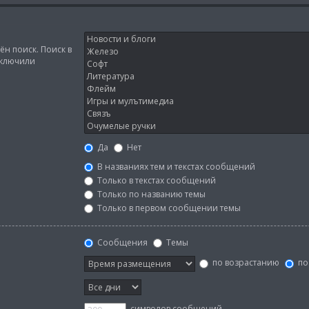
н поиск. Поиск в
тключили
Да
Нет
В названиях тем и текстах сообщений
Только в текстах сообщений
Только по названию темы
Только в первом сообщении темы
Сообщения
Темы
по возрастанию
по
символов сообщений