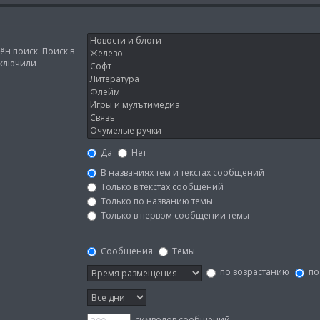
н поиск. Поиск в
тключили
Да
Нет
В названиях тем и текстах сообщений
Только в текстах сообщений
Только по названию темы
Только в первом сообщении темы
Сообщения
Темы
по возрастанию
по
символов сообщений