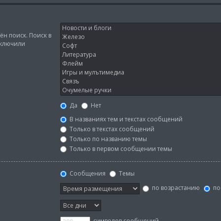
н поиск. Поиск в
тключили
Да
Нет
В названиях тем и текстах сообщений
Только в текстах сообщений
Только по названию темы
Только в первом сообщении темы
Сообщения
Темы
по возрастанию
по
символов сообщений