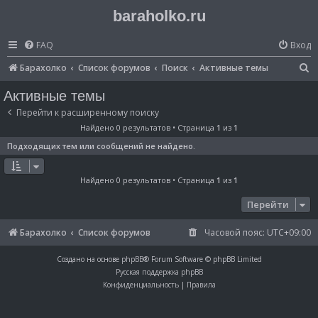
baraholko.ru
FAQ
Вход
П
Барахолко
Список форумов
Поиск
Активные темы
о
Активные темы
и
Перейти к расширенному поиску
с
Найдено 0 результатов • Страница
1
из
1
к
Подходящих тем или сообщений не найдено.
Найдено 0 результатов • Страница
1
из
1
Перейти
Барахолко
Список форумов
Часовой пояс:
UTC+09:00
Создано на основе
phpBB
® Forum Software © phpBB Limited
Русская поддержка phpBB
Конфиденциальность
|
Правила