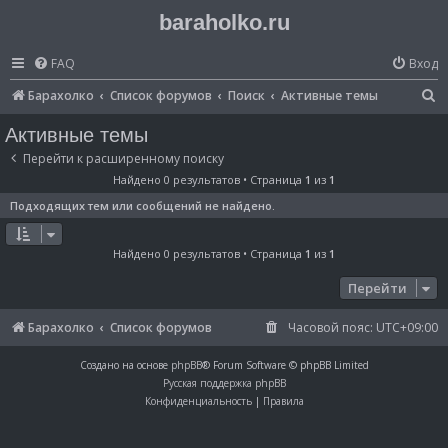
baraholko.ru
FAQ
Вход
П
Барахолко
Список форумов
Поиск
Активные темы
о
Активные темы
и
Перейти к расширенному поиску
с
Найдено 0 результатов • Страница
1
из
1
к
Подходящих тем или сообщений не найдено.
Найдено 0 результатов • Страница
1
из
1
Перейти
Барахолко
Список форумов
Часовой пояс:
UTC+09:00
Создано на основе
phpBB
® Forum Software © phpBB Limited
Русская поддержка phpBB
Конфиденциальность
|
Правила