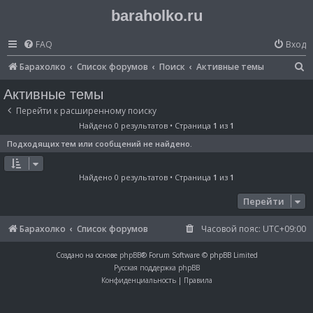
baraholko.ru
FAQ
Вход
П
Барахолко
Список форумов
Поиск
Активные темы
о
Активные темы
и
Перейти к расширенному поиску
с
Найдено 0 результатов • Страница
1
из
1
к
Подходящих тем или сообщений не найдено.
Найдено 0 результатов • Страница
1
из
1
Перейти
Барахолко
Список форумов
Часовой пояс:
UTC+09:00
Создано на основе
phpBB
® Forum Software © phpBB Limited
Русская поддержка phpBB
Конфиденциальность
|
Правила