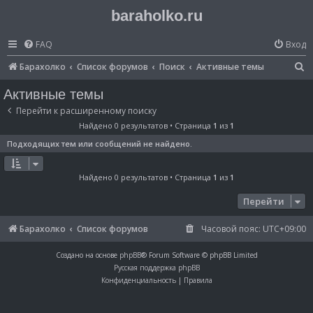
baraholko.ru
FAQ
Вход
П
Барахолко
Список форумов
Поиск
Активные темы
о
Активные темы
и
Перейти к расширенному поиску
с
Найдено 0 результатов • Страница
1
из
1
к
Подходящих тем или сообщений не найдено.
Найдено 0 результатов • Страница
1
из
1
Перейти
Барахолко
Список форумов
Часовой пояс:
UTC+09:00
Создано на основе
phpBB
® Forum Software © phpBB Limited
Русская поддержка phpBB
Конфиденциальность
|
Правила