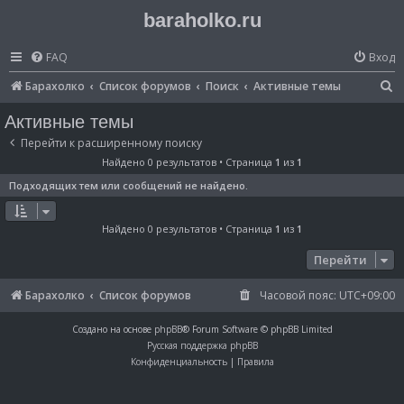
baraholko.ru
FAQ
Вход
П
Барахолко
Список форумов
Поиск
Активные темы
о
Активные темы
и
Перейти к расширенному поиску
с
Найдено 0 результатов • Страница
1
из
1
к
Подходящих тем или сообщений не найдено.
Найдено 0 результатов • Страница
1
из
1
Перейти
Барахолко
Список форумов
Часовой пояс:
UTC+09:00
Создано на основе
phpBB
® Forum Software © phpBB Limited
Русская поддержка phpBB
Конфиденциальность
|
Правила