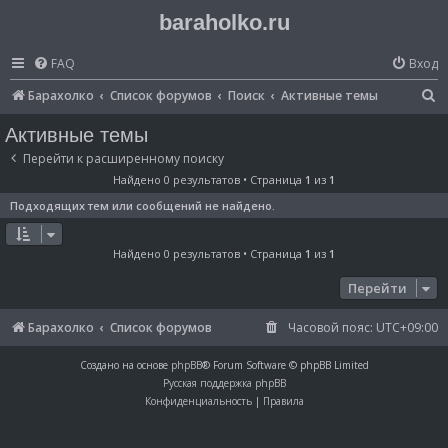
baraholko.ru
FAQ
Вход
П
Барахолко
Список форумов
Поиск
Активные темы
о
Активные темы
и
Перейти к расширенному поиску
с
Найдено 0 результатов • Страница
1
из
1
к
Подходящих тем или сообщений не найдено.
Найдено 0 результатов • Страница
1
из
1
Перейти
Барахолко
Список форумов
Часовой пояс:
UTC+09:00
Создано на основе
phpBB
® Forum Software © phpBB Limited
Русская поддержка phpBB
Конфиденциальность
|
Правила