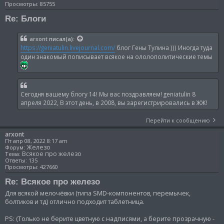
Просмотры:
85755
Re: Блоги
arxont
писал(а):
https://geniatulin.livejournal.com/
блог Гены Тулина ))) Иногда туда
один знакомый пописывает всякое на ололополитические темы
Сегодня вашему блогу 14! Мы вас поздравляем! geniatulin 8
апреля 2022, В этот день, в 2008, вы зарегистрировались в ЖЖ!
Перейти к сообщению
arxont
Пт апр 08, 2022 8:17 am
Железо
Форум:
Всякое про железо
Тема:
Ответы:
135
Просмотры:
427660
Re: Всякое про железо
Для всякой мелочёвки (типа SMD-компонентов, перемычек,
болтиков и тд) отлично подходит таблетница.
PS: (Только не берите цветную с надписями, а берите прозрачную -