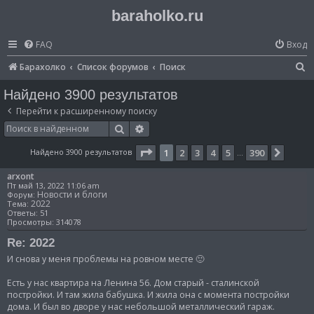
baraholko.ru
FAQ
Вход
П
Барахолко
Список форумов
Поиск
о
Найдено 3900 результатов
и
Перейти к расширенному поиску
с
Поиск
Расширенный поиск
к
Страница
1
из
390
Найдено 3900 результатов
1
2
3
4
5
390
След.
…
arxont
Пт май 13, 2022 11:06 am
Новости и блоги
Форум:
2022
Тема:
Ответы:
51
Просмотры:
314078
Re: 2022
И снова у меня проблемы на ровном месте 🙂
Есть у нас квартира на Ленина 56. Дом старый - сталинской
постройки. И там жила бабушка. И жила она с момента постройки
дома. И был во дворе у нас небольшой металлический гараж.