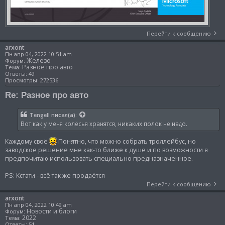
Перейти к сообщению
arxont
Пн апр 04, 2022 10:51 am
Железо
Форум:
Разное про авто
Тема:
Ответы:
49
Просмотры:
272536
Re: Разное про авто
Tengell
писал(а):
Вот как у меня колёсья хранятся, никаких полок не надо.
Каждому своё
Понятно, что можно собрать троллейбус, но
заводское решение мне как-то ближе к душе и по возможности я
предпочитаю использовать специально предназначенное.
PS: Кстати - всё так же продаётся
Перейти к сообщению
arxont
Пн апр 04, 2022 10:49 am
Новости и блоги
Форум:
2022
Тема:
Ответы:
51