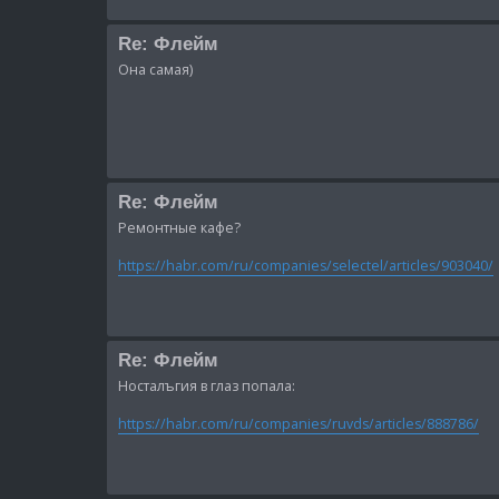
Re: Флейм
Она самая)
Re: Флейм
Ремонтные кафе?
https://habr.com/ru/companies/selectel/articles/903040/
Re: Флейм
Носталъгия в глаз попала:
https://habr.com/ru/companies/ruvds/articles/888786/