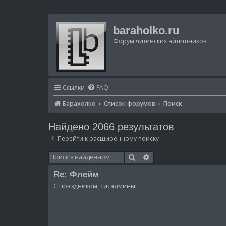
baraholko.ru
Форум читинских айтишников
Ссылки
FAQ
Барахолко
Список форумов
Поиск
Найдено 2066 результатов
Перейти к расширенному поиску
Поиск
Расширенный поиск
Re: Флейм
С праздником, сисадмины!