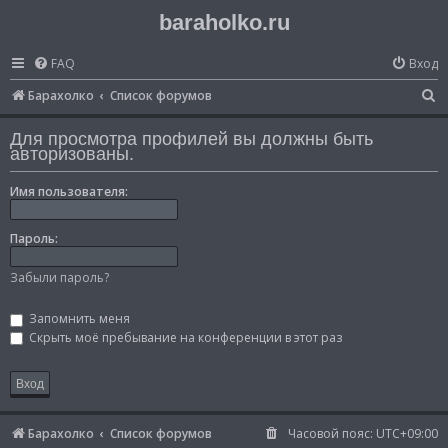
baraholko.ru
FAQ
Вход
П
Барахолко
Список форумов
о
Для просмотра профилей вы должны быть
и
авторизованы.
с
Имя пользователя:
к
Пароль:
Забыли пароль?
Запомнить меня
Скрыть моё пребывание на конференции в этот раз
Барахолко
Список форумов
Часовой пояс:
UTC+09:00