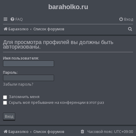
baraholko.ru
FAQ
Вход
П
Барахолко
Список форумов
о
Для просмотра профилей вы должны быть
и
авторизованы.
с
Имя пользователя:
к
Пароль:
Забыли пароль?
Запомнить меня
Скрыть моё пребывание на конференции в этот раз
Барахолко
Список форумов
Часовой пояс:
UTC+09:00