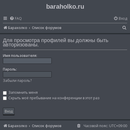
baraholko.ru
FAQ
Вход
П
Барахолко
Список форумов
о
Для просмотра профилей вы должны быть
и
авторизованы.
с
Имя пользователя:
к
Пароль:
Забыли пароль?
Запомнить меня
Скрыть моё пребывание на конференции в этот раз
Барахолко
Список форумов
Часовой пояс:
UTC+09:00