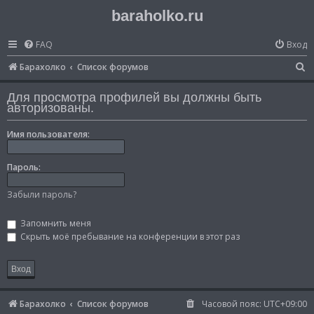
baraholko.ru
FAQ
Вход
П
Барахолко
Список форумов
о
Для просмотра профилей вы должны быть
и
авторизованы.
с
Имя пользователя:
к
Пароль:
Забыли пароль?
Запомнить меня
Скрыть моё пребывание на конференции в этот раз
Барахолко
Список форумов
Часовой пояс:
UTC+09:00