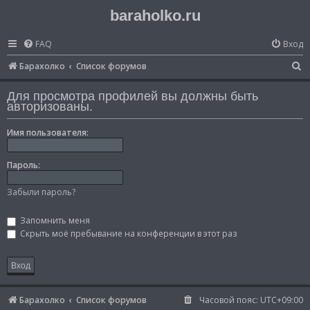
baraholko.ru
FAQ
Вход
П
Барахолко
Список форумов
о
Для просмотра профилей вы должны быть
и
авторизованы.
с
Имя пользователя:
к
Пароль:
Забыли пароль?
Запомнить меня
Скрыть моё пребывание на конференции в этот раз
Барахолко
Список форумов
Часовой пояс:
UTC+09:00