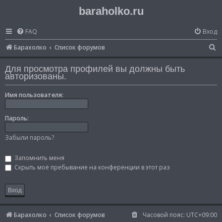
baraholko.ru
FAQ
Вход
П
Барахолко
Список форумов
о
Для просмотра профилей вы должны быть
и
авторизованы.
с
Имя пользователя:
к
Пароль:
Забыли пароль?
Запомнить меня
Скрыть моё пребывание на конференции в этот раз
Барахолко
Список форумов
Часовой пояс:
UTC+09:00