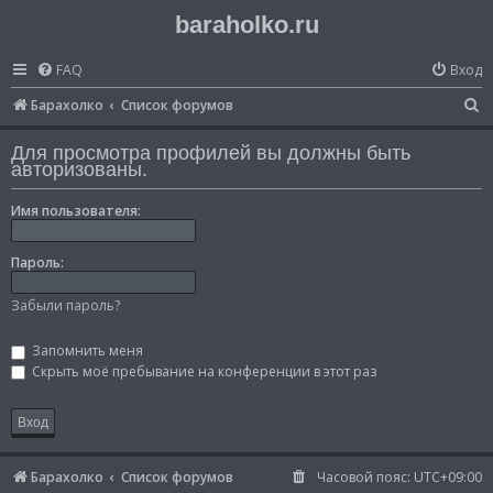
baraholko.ru
FAQ
Вход
П
Барахолко
Список форумов
о
Для просмотра профилей вы должны быть
и
авторизованы.
с
Имя пользователя:
к
Пароль:
Забыли пароль?
Запомнить меня
Скрыть моё пребывание на конференции в этот раз
Барахолко
Список форумов
Часовой пояс:
UTC+09:00