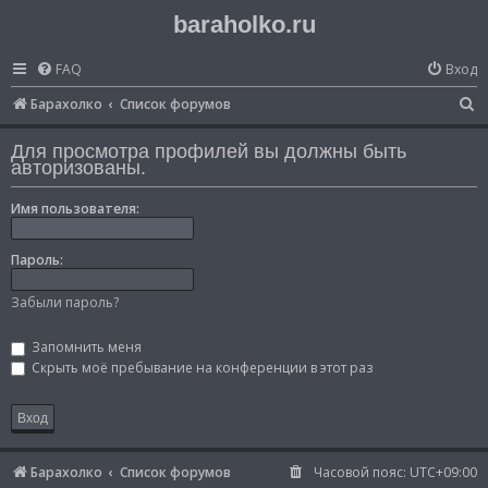
baraholko.ru
FAQ
Вход
П
Барахолко
Список форумов
о
Для просмотра профилей вы должны быть
и
авторизованы.
с
Имя пользователя:
к
Пароль:
Забыли пароль?
Запомнить меня
Скрыть моё пребывание на конференции в этот раз
Барахолко
Список форумов
Часовой пояс:
UTC+09:00