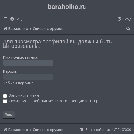
baraholko.ru
FAQ
Вход
П
Барахолко
Список форумов
о
Для просмотра профилей вы должны быть
и
авторизованы.
с
Имя пользователя:
к
Пароль:
Забыли пароль?
Запомнить меня
Скрыть моё пребывание на конференции в этот раз
Барахолко
Список форумов
Часовой пояс:
UTC+09:00