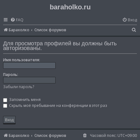
baraholko.ru
FAQ
Вход
П
Барахолко
Список форумов
о
Для просмотра профилей вы должны быть
и
авторизованы.
с
Имя пользователя:
к
Пароль:
Забыли пароль?
Запомнить меня
Скрыть моё пребывание на конференции в этот раз
Барахолко
Список форумов
Часовой пояс:
UTC+09:00