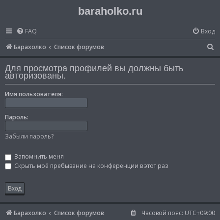
baraholko.ru
FAQ
Вход
П
Барахолко
Список форумов
о
Для просмотра профилей вы должны быть
и
авторизованы.
с
Имя пользователя:
к
Пароль:
Забыли пароль?
Запомнить меня
Скрыть моё пребывание на конференции в этот раз
Барахолко
Список форумов
Часовой пояс:
UTC+09:00