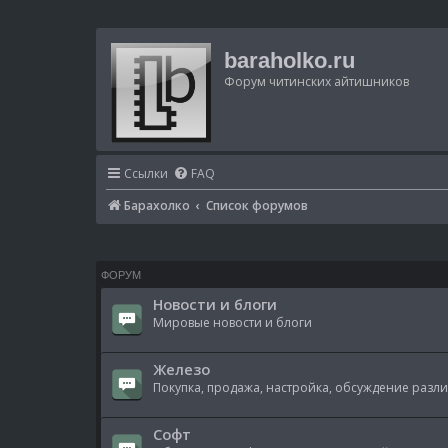
baraholko.ru
Форум читинских айтишников
Ссылки
FAQ
Барахолко
Список форумов
ФОРУМ
Новости и блоги
Мировые новости и блоги
Железо
Покупка, продажа, настройка, обсуждение разл
Софт