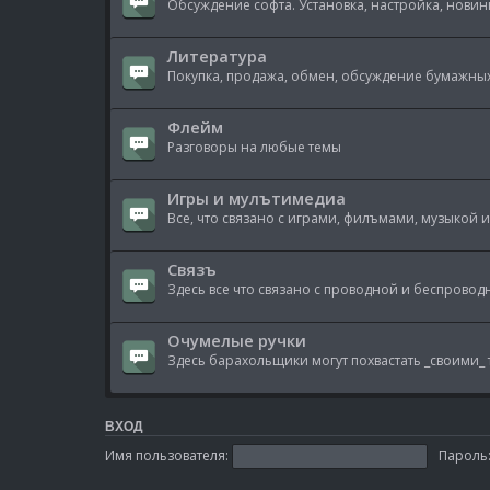
Обсуждение софта. Установка, настройка, новинк
Литература
Покупка, продажа, обмен, обсуждение бумажных
Флейм
Разговоры на любые темы
Игры и мулътимедиа
Все, что связано с играми, филъмами, музыкой и 
Связъ
Здесь все что связано с проводной и беспровод
Очумелые ручки
Здесь барахольщики могут похвастать _своими_ 
ВХОД
Имя пользователя:
Пароль