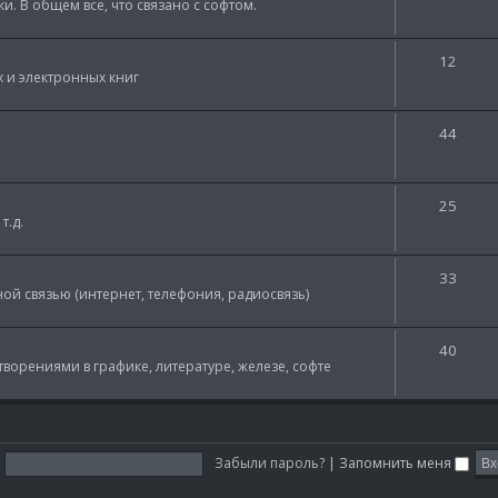
и. В общем все, что связано с софтом.
12
 и электронных книг
44
25
т.д.
33
ной связью (интернет, телефония, радиосвязь)
40
творениями в графике, литературе, железе, софте
:
Забыли пароль?
|
Запомнить меня