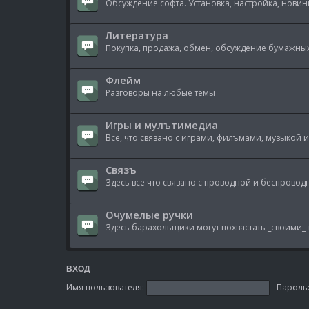
Обсуждение софта. Установка, настройка, новинк
Литература
Покупка, продажа, обмен, обсуждение бумажных
Флейм
Разговоры на любые темы
Игры и мулътимедиа
Все, что связано с играми, филъмами, музыкой и 
Связъ
Здесь все что связано с проводной и беспровод
Очумелые ручки
Здесь барахольщики могут похвастать _своими_ 
ВХОД
Имя пользователя:
Пароль