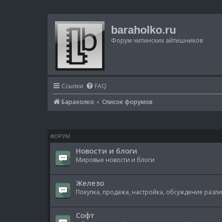
baraholko.ru
Форум читинских айтишников
Ссылки
FAQ
Барахолко
Список форумов
ФОРУМ
Новости и блоги
Мировые новости и блоги
Железо
Покупка, продажа, настройка, обсуждение разл
Софт