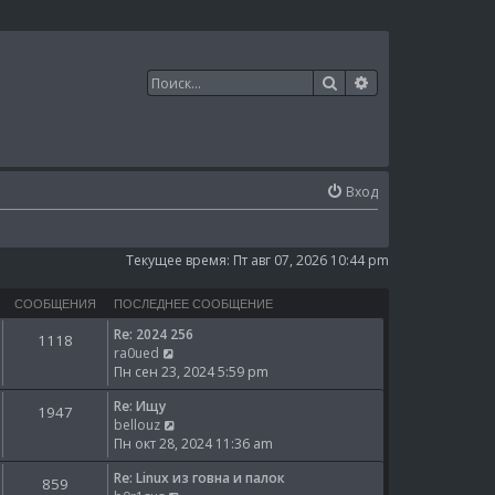
Поиск
Расширенный п
Вход
Текущее время: Пт авг 07, 2026 10:44 pm
СООБЩЕНИЯ
ПОСЛЕДНЕЕ СООБЩЕНИЕ
Re: 2024 256
1118
П
ra0ued
е
Пн сен 23, 2024 5:59 pm
р
Re: Ищу
е
1947
П
bellouz
й
е
Пн окт 28, 2024 11:36 am
т
р
и
Re: Linux из говна и палок
е
859
к