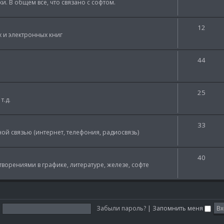
и. В общем все, что связано с софтом.
12
 и электронных книг
44
25
т.д.
33
ной связью (интернет, телефония, радиосвязь)
40
творениями в графике, литературе, железе, софте
:
Забыли пароль?
|
Запомнить меня