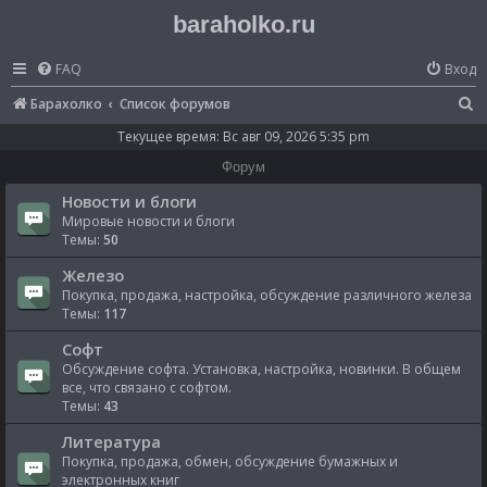
baraholko.ru
FAQ
Вход
П
Барахолко
Список форумов
о
Текущее время: Вс авг 09, 2026 5:35 pm
и
Форум
с
Новости и блоги
к
Мировые новости и блоги
Темы:
50
Железо
Покупка, продажа, настройка, обсуждение различного железа
Темы:
117
Софт
Обсуждение софта. Установка, настройка, новинки. В общем
все, что связано с софтом.
Темы:
43
Литература
Покупка, продажа, обмен, обсуждение бумажных и
электронных книг