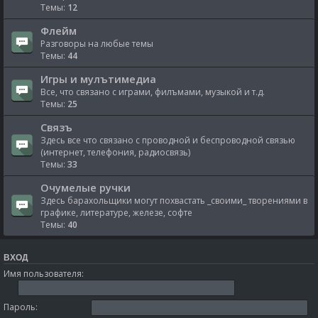
Темы:
12
Флейм
Разговоры на любые темы
Темы:
44
Игры и мулътимедиа
Все, что связано с играми, филъмами, музыкой и т.д.
Темы:
25
Связъ
Здесь все что связано с проводной и беспроводной связью
(интернет, телефония, радиосвязь)
Темы:
33
Очумелые ручки
Здесь барахольщики могут похвастать _своими_ творениями в
графике, литературе, железе, софте
Темы:
40
ВХОД
Имя пользователя:
Пароль: