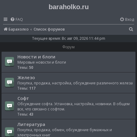
baraholko.ru
FAQ
Вход
П
Барахолко
Список форумов
о
Текущее время: Вс авг 09, 2026 11:44 pm
и
Форум
с
Новости и блоги
к
Мировые новости и блоги
Темы:
50
Железо
Покупка, продажа, настройка, обсуждение различного железа
Темы:
117
Софт
Обсуждение софта. Установка, настройка, новинки. В общем
все, что связано с софтом.
Темы:
43
Литература
Покупка, продажа, обмен, обсуждение бумажных и
электронных книг