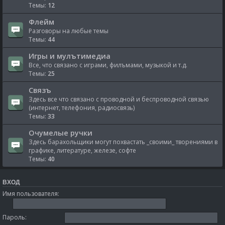
Темы:
12
Флейм
Разговоры на любые темы
Темы:
44
Игры и мулътимедиа
Все, что связано с играми, филъмами, музыкой и т.д.
Темы:
25
Связъ
Здесь все что связано с проводной и беспроводной связью
(интернет, телефония, радиосвязь)
Темы:
33
Очумелые ручки
Здесь барахольщики могут похвастать _своими_ творениями в
графике, литературе, железе, софте
Темы:
40
ВХОД
Имя пользователя:
Пароль: