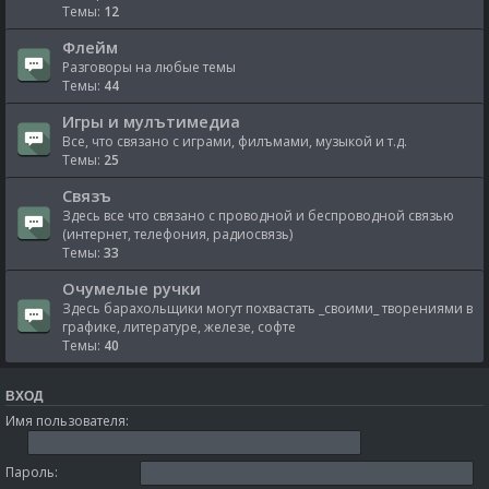
Темы:
12
Флейм
Разговоры на любые темы
Темы:
44
Игры и мулътимедиа
Все, что связано с играми, филъмами, музыкой и т.д.
Темы:
25
Связъ
Здесь все что связано с проводной и беспроводной связью
(интернет, телефония, радиосвязь)
Темы:
33
Очумелые ручки
Здесь барахольщики могут похвастать _своими_ творениями в
графике, литературе, железе, софте
Темы:
40
ВХОД
Имя пользователя:
Пароль: