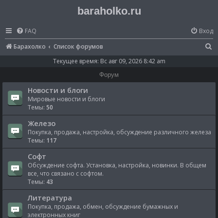
baraholko.ru
FAQ
Вход
П
Барахолко
Список форумов
о
Текущее время: Вс авг 09, 2026 8:42 am
и
Форум
с
Новости и блоги
к
Мировые новости и блоги
Темы:
50
Железо
Покупка, продажа, настройка, обсуждение различного железа
Темы:
117
Софт
Обсуждение софта. Установка, настройка, новинки. В общем
все, что связано с софтом.
Темы:
43
Литература
Покупка, продажа, обмен, обсуждение бумажных и
электронных книг