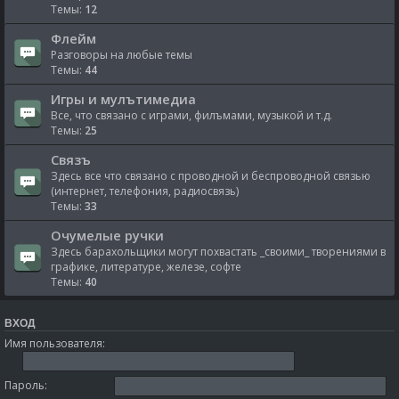
Темы:
12
Флейм
Разговоры на любые темы
Темы:
44
Игры и мулътимедиа
Все, что связано с играми, филъмами, музыкой и т.д.
Темы:
25
Связъ
Здесь все что связано с проводной и беспроводной связью
(интернет, телефония, радиосвязь)
Темы:
33
Очумелые ручки
Здесь барахольщики могут похвастать _своими_ творениями в
графике, литературе, железе, софте
Темы:
40
ВХОД
Имя пользователя:
Пароль: