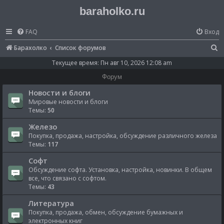
baraholko.ru
FAQ
Вход
П
Барахолко
Список форумов
о
Текущее время: Пн авг 10, 2026 12:08 am
и
Форум
с
Новости и блоги
к
Мировые новости и блоги
Темы:
50
Железо
Покупка, продажа, настройка, обсуждение различного железа
Темы:
117
Софт
Обсуждение софта. Установка, настройка, новинки. В общем
все, что связано с софтом.
Темы:
43
Литература
Покупка, продажа, обмен, обсуждение бумажных и
электронных книг