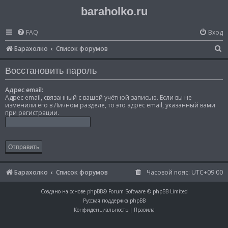
baraholko.ru
FAQ
Вход
П
Барахолко
Список форумов
о
Восстановить пароль
и
с
Адрес email:
Адрес email, связанный с вашей учётной записью. Если вы не
к
изменили его в Личном разделе, то это адрес email, указанный вами
при регистрации.
Барахолко
Список форумов
Часовой пояс:
UTC+09:00
Создано на основе
phpBB
® Forum Software © phpBB Limited
Русская поддержка phpBB
Конфиденциальность
|
Правила