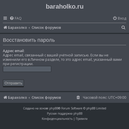
baraholko.ru
FAQ
Вход
П
Барахолко
Список форумов
о
Восстановить пароль
и
с
Адрес email:
Адрес email, связанный с вашей учётной записью. Если вы не
к
изменили его в Личном разделе, то это адрес email, указанный вами
при регистрации.
Барахолко
Список форумов
Часовой пояс:
UTC+09:00
Создано на основе
phpBB
® Forum Software © phpBB Limited
Русская поддержка phpBB
Конфиденциальность
|
Правила