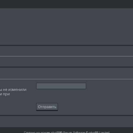
вы не изменили
ми при
Создано на основе
phpBB
® Forum Software © phpBB Limited