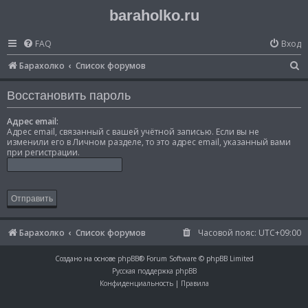
baraholko.ru
FAQ
Вход
П
Барахолко
Список форумов
о
Восстановить пароль
и
с
Адрес email:
Адрес email, связанный с вашей учётной записью. Если вы не
к
изменили его в Личном разделе, то это адрес email, указанный вами
при регистрации.
Барахолко
Список форумов
Часовой пояс:
UTC+09:00
Создано на основе
phpBB
® Forum Software © phpBB Limited
Русская поддержка phpBB
Конфиденциальность
|
Правила