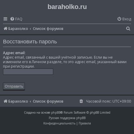
baraholko.ru
FAQ
Вход
П
Барахолко
Список форумов
о
Восстановить пароль
и
с
Адрес email:
Адрес email, связанный с вашей учётной записью. Если вы не
к
изменили его в Личном разделе, то это адрес email, указанный вами
при регистрации.
Барахолко
Список форумов
Часовой пояс:
UTC+09:00
Создано на основе
phpBB
® Forum Software © phpBB Limited
Русская поддержка phpBB
Конфиденциальность
|
Правила