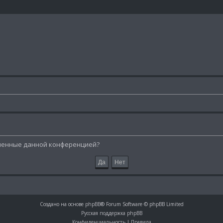
овленные данной конференцией?
Создано на основе
phpBB
® Forum Software © phpBB Limited
Русская поддержка phpBB
Конфиденциальность
|
Правила