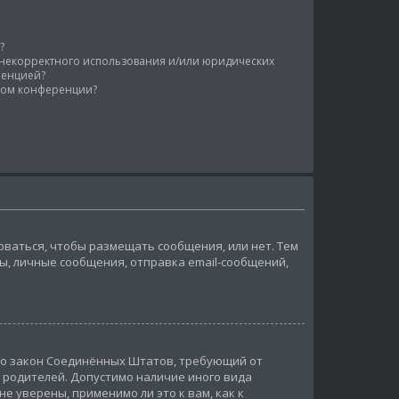
?
у некорректного использования и/или юридических
ренцией?
ором конференции?
роваться, чтобы размещать сообщения, или нет. Тем
, личные сообщения, отправка email-сообщений,
 — это закон Соединённых Штатов, требующий от
 родителей. Допустимо наличие иного вида
 уверены, применимо ли это к вам, как к