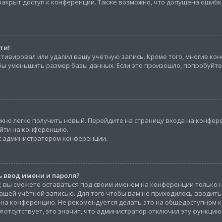
закрыт доступ к конференции. Также возможно, что допущена ошибк
ти!
ктивировал или удалил вашу учётную запись. Кроме того, многие к
ы уменьшить размер базы данных. Если это произошло, попробуйте
ожно легко получить новый. Перейдите на страницу входа на конфе
ойти на конференцию.
 с администратором конференции.
 ввод имени и пароля?
, вы сможете оставаться под своим именем на конференции только 
 вашей учётной записью. Для того чтобы вам не приходилось вводит
 на конференцию. Не рекомендуется делать это на общедоступном к
я
отсутствует, это значит, что администратор отключил эту функцию