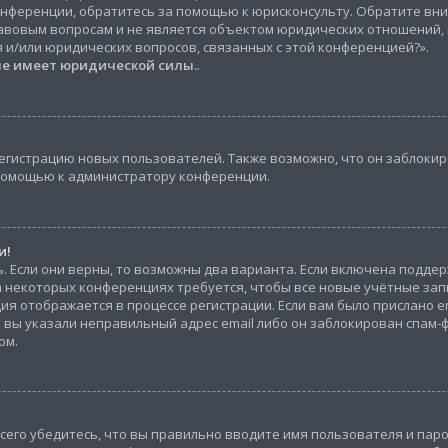
онференции, обратитесь за помощью к юрисконсульту. Обратите вни
вовым вопросам и не является объектом юридических отношений, к
 и/или юридических вопросов, связанных с этой конференцией?».
не имеет юридической силы.
.
гистрацию новых пользователей. Также возможно, что он заблокиро
 помощью к администратору конференции.
и!
. Если они верны, то возможны два варианта. Если включена поддер
На некоторых конференциях требуется, чтобы все новые учётные за
ия отображается в процессе регистрации. Если вам было прислано e
то вы указали неправильный адрес email либо он заблокирован спам-
ом.
его убедитесь, что вы правильно вводите имя пользователя и паро