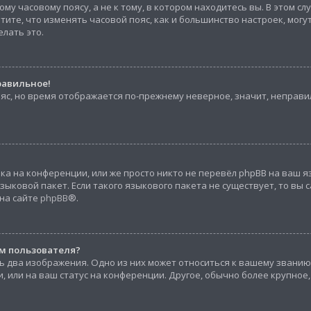
му часовому поясу, а не к тому, в котором находитесь вы. В этом с
 Учтите, что изменять часовой пояс, как и большинство настроек, мо
елать это.
равильное!
ояс, но время отображается по-прежнему неверное, значит, неправ
а на конференции, или же просто никто не перевёл phpBB на ваш я
ыковой пакет. Если такого языкового пакета не существует, то вы 
на сайте
phpBB
®.
м пользователя?
ь два изображения. Одно из них может относиться к вашему званию,
, или на ваш статус на конференции. Другое, обычно более крупное