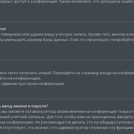
закрыт доступ к конференции. Также возможно, что допущена ошибк
ти!
ктивировал или удалил вашу учётную запись. Кроме того, многие к
ы уменьшить размер базы данных. Если это произошло, попробуйте
ожно легко получить новый. Перейдите на страницу входа на конфе
ойти на конференцию.
 с администратором конференции.
 ввод имени и пароля?
, вы сможете оставаться под своим именем на конференции только 
 вашей учётной записью. Для того чтобы вам не приходилось вводит
 на конференцию. Не рекомендуется делать это на общедоступном к
я
отсутствует, это значит, что администратор отключил эту функцию