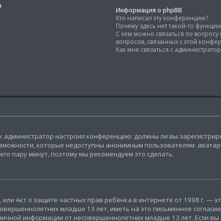
м
Информация о phpBB
Кто написал эту конференцию?
Почему здесь нет такой-то функции
С кем можно связаться по вопрос
вопросов, связанных с этой конфе
Как мне связаться с администрат
 как администратор настроил конференцию: должны ли вы зарегистри
зможности, которые недоступны анонимным пользователям: аватары
всего пару минут, поэтому мы рекомендуем это сделать.
1998), или Акт о защите частных прав ребёнка в интернете от 1998 г.
овершеннолетних младше 13 лет, иметь на это письменное согласие
ичной информации от несовершеннолетних младше 13 лет. Если вы не