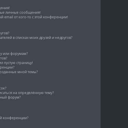
щения!
ные личные сообщения!
 email от кого-то с этой конференции!
ругов?
ателей в списках моих друзей и недругов?
му или форумам?
тов?
ил пустую страницу!
еренции?
созданные мной темы?
сок?
писаться на определённую тему?
нный форум?
ой конференции?