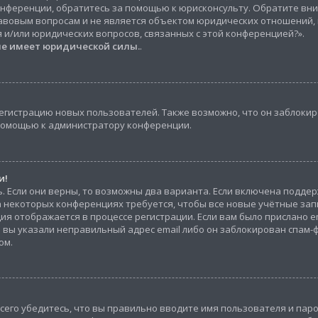
онференции, обратитесь за помощью к юрисконсульту. Обратите вни
вовым вопросам и не является объектом юридических отношений, к
 и/или юридических вопросов, связанных с этой конференцией?».
не имеет юридической силы.
.
гистрацию новых пользователей. Также возможно, что он заблокиро
 помощью к администратору конференции.
и!
. Если они верны, то возможны два варианта. Если включена поддер
На некоторых конференциях требуется, чтобы все новые учётные за
ия отображается в процессе регистрации. Если вам было прислано e
то вы указали неправильный адрес email либо он заблокирован спам-
ом.
его убедитесь, что вы правильно вводите имя пользователя и паро