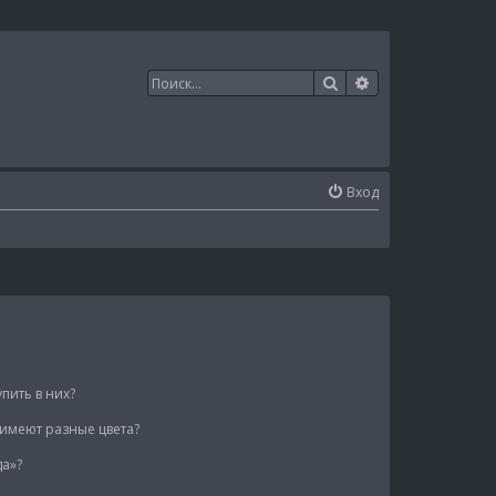
Поиск
Расширенный п
Вход
упить в них?
 имеют разные цвета?
да»?