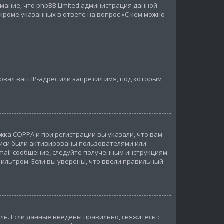
мание, что phpBB Limited администрация данной
роме указанных в ответе на вопрос «С кем можно
вал ваш IP-адрес или запретил имя, под которым
жка COPPA и при регистрации вы указали, что вам
писи были активированы пользователями или
mail-сообщение, следуйте полученным инструкциям.
фильтром. Если вы уверены, что ввели правильный
ль. Если данные введены правильно, свяжитесь с