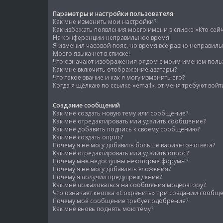
Параметры и настройки пользователя
Как мне изменить мои настройки?
Как избежать появления моего имени в списке «Кто сей
На конференции неправильное время!
Я изменил часовой пояс, но время всё равно неправиль
Моего языка нет в списке!
Что означают изображения рядом с моим именем поль
Как мне включить отображение аватары?
Что такое звание и как я могу изменить его?
Когда я щёлкаю по ссылке «email», от меня требуют вой
Создание сообщений
Как мне создать новую тему или сообщение?
Как мне отредактировать или удалить сообщение?
Как мне добавить подпись к своему сообщению?
Как мне создать опрос?
Почему я не могу добавить больше вариантов ответа?
Как мне отредактировать или удалить опрос?
Почему мне недоступны некоторые форумы?
Почему я не могу добавлять вложения?
Почему я получил предупреждение?
Как мне пожаловаться на сообщения модератору?
Что означает кнопка «Сохранить» при создании сообщ
Почему моё сообщение требует одобрения?
Как мне вновь поднять мою тему?