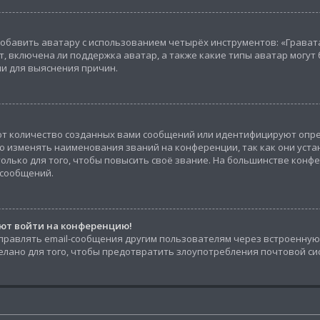
обавить аватару с использованием четырёх инструментов: «Гравата
, включена ли поддержка аватар, а также какие типы аватар могут 
и для выяснения причин.
т количество созданных вами сообщений или идентифицируют опр
 изменять наименования званий на конференции, так как они уста
ько для того, чтобы повысить своё звание. На большинстве конфе
 сообщений.
уют войти на конференцию!
правлять email-сообщения другим пользователям через встроенную 
елано для того, чтобы предотвратить злоупотребления почтовой с