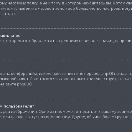
му часовому поясу, а не к тому, в котором находитесь вы. В этом с
 Учтите, что изменять часовой пояс, как и большинство настроек, мо
елать это.
равильное!
ояс, но время отображается по-прежнему неверное, значит, неправ
а на конференции, или же просто никто не перевёл phpBB на ваш я
ыковой пакет. Если такого языкового пакета не существует, то вы 
на сайте
phpBB
®.
м пользователя?
ь два изображения. Одно из них может относиться к вашему званию,
, или на ваш статус на конференции. Другое, обычно более крупное