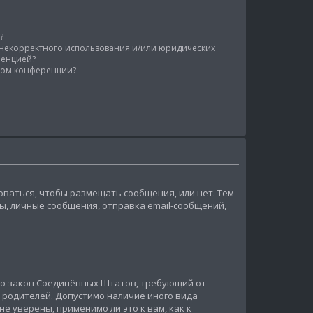
?
у некорректного использования и/или юридических
ренцией?
ором конференции?
роваться, чтобы размещать сообщения, или нет. Тем
, личные сообщения, отправка email-сообщений,
 — это закон Соединённых Штатов, требующий от
 родителей. Допустимо наличие иного вида
 уверены, применимо ли это к вам, как к