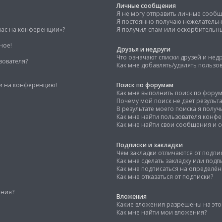
Личные сообщения
Я не могу отправить личные сооб
Я постоянно получаю нежелатель
час на конференции»?
Я получил спам или оскорбительный
ное!
Друзья и недруги
Что означают списки друзей и нед
зователя?
Как мне добавлять/удалять пользов
ти на конференцию!
Поиск по форумам
Как мне выполнить поиск по фору
Почему мой поиск не даёт результа
В результате моего поиска я получ
Как мне найти пользователя конф
Как мне найти свои сообщения и 
Подписки и закладки
Чем закладки отличаются от подпи
Как мне сделать закладку или под
Как мне подписаться на определё
Как мне отказаться от подписки?
ения?
Вложения
Какие вложения разрешены на эт
Как мне найти мои вложения?