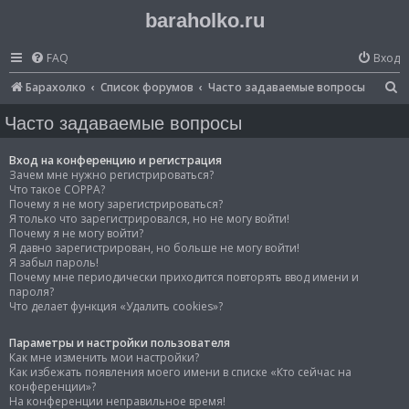
baraholko.ru
FAQ
Вход
П
Барахолко
Список форумов
Часто задаваемые вопросы
о
Часто задаваемые вопросы
и
с
Вход на конференцию и регистрация
Зачем мне нужно регистрироваться?
к
Что такое COPPA?
Почему я не могу зарегистрироваться?
Я только что зарегистрировался, но не могу войти!
Почему я не могу войти?
Я давно зарегистрирован, но больше не могу войти!
Я забыл пароль!
Почему мне периодически приходится повторять ввод имени и
пароля?
Что делает функция «Удалить cookies»?
Параметры и настройки пользователя
Как мне изменить мои настройки?
Как избежать появления моего имени в списке «Кто сейчас на
конференции»?
На конференции неправильное время!