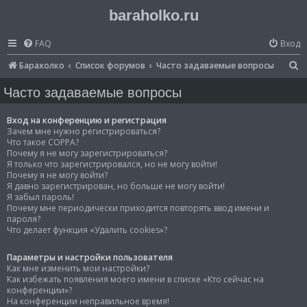
baraholko.ru
FAQ
Вход
П
Барахолко
Список форумов
Часто задаваемые вопросы
о
Часто задаваемые вопросы
и
с
Вход на конференцию и регистрация
Зачем мне нужно регистрироваться?
к
Что такое COPPA?
Почему я не могу зарегистрироваться?
Я только что зарегистрировался, но не могу войти!
Почему я не могу войти?
Я давно зарегистрирован, но больше не могу войти!
Я забыл пароль!
Почему мне периодически приходится повторять ввод имени и
пароля?
Что делает функция «Удалить cookies»?
Параметры и настройки пользователя
Как мне изменить мои настройки?
Как избежать появления моего имени в списке «Кто сейчас на
конференции»?
На конференции неправильное время!