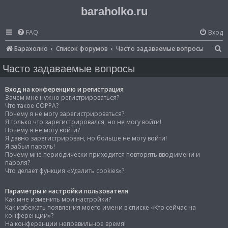
baraholko.ru
FAQ
Вход
П
Барахолко
Список форумов
Часто задаваемые вопросы
о
Часто задаваемые вопросы
и
с
Вход на конференцию и регистрация
Зачем мне нужно регистрироваться?
к
Что такое COPPA?
Почему я не могу зарегистрироваться?
Я только что зарегистрировался, но не могу войти!
Почему я не могу войти?
Я давно зарегистрирован, но больше не могу войти!
Я забыл пароль!
Почему мне периодически приходится повторять ввод имени и
пароля?
Что делает функция «Удалить cookies»?
Параметры и настройки пользователя
Как мне изменить мои настройки?
Как избежать появления моего имени в списке «Кто сейчас на
конференции»?
На конференции неправильное время!